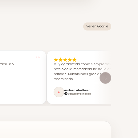
Ver en Google
ácil uso
Muy agradecida como siempre desde calidad-
precio de la mercadería hasta la atención que me
brindan. Muchísimas gracias. Los super
recomiendo.
Andrea Abelleira
A
Compra verificada