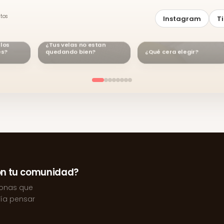
ctos
Instagram
T
 los
¿Tus velas no estan
es?
quedando bien?
¿Qué cera elegir?
on tu comunidad?
sonas que
ría pensar