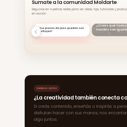
Sumate a la comunidad Moldarte
Seguinos en nuestras redes para ver ideas, tips, tutoriales y produ
en acción
¿Crees que todos
¿Tus piezas de yeso quedan con
moldes son igual
burbujas?
CREEMOS JUNTOS
¿La creatividad también conecta c
Si creás contenido, enseñás o inspirás a per
disfrutan hacer con sus manos, nos encanta
algo juntos.