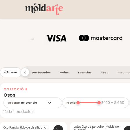
go
New In
Destacados
Velas
Esencias
Yeso
Insumo
Buscar
COLECCIÓN
Osos
$ 190 – $ 650
Ordenar
Precio
10 de 11 productos
-24%
Lotso Oso de peluche (Molde de
Oso Panda (Molde de silicona)