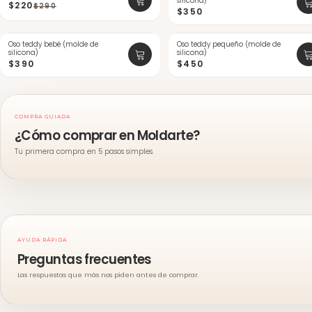
silicona)
$220
$290
$350
Oso teddy bebé (molde de
Oso teddy pequeño (molde de
silicona)
silicona)
$390
$450
COMPRA GUIADA
¿Cómo comprar en Moldarte?
Tu primera compra en 5 pasos simples.
AYUDA RÁPIDA
Preguntas frecuentes
Las respuestas que más nos piden antes de comprar.