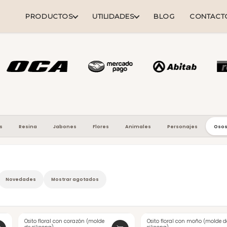
PRODUCTOS
UTILIDADES
BLOG
CONTACT
s
Resina
Jabones
Flores
Animales
Personajes
Oso
Novedades
Mostrar agotados
Osito floral con corazón (molde
Osito floral con moño (molde d
-21%