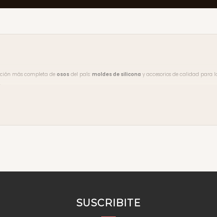
lección más completa de
osos
del país:
moldes de silicona
y accesorios de calidad para l
.
gratis desde $2.000
y hay
10% off en compras desde $3.500
. Aceptamos tarjeta de créd
y tutoriales en nuestro
blog
o seguirnos en
Instagram
.
SUSCRIBITE