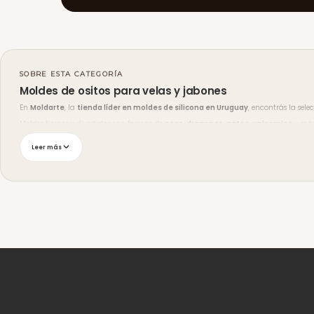
SOBRE ESTA CATEGORÍA
Moldes de ositos para velas y jabones
En
Moldarte
, la
tienda líder en moldes de silicona en Uruguay
, encontrás la se
Moldes tiernos y divertidos con formas de
osos
,
dragones
,
gatos
,
unicornios
y más
Envíos y medios de pago
Leer más
Enviamos a
todo Uruguay
y podés retirar en
Malvín Sur, Montevideo
. El
envío es 
cobranza (Abitab y Red Pagos).
¿Dudas sobre qué molde elegir? Escribinos por
WhatsApp
. También podés ver ideas 