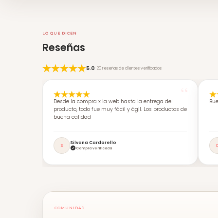
LO QUE DICEN
Reseñas
5.0
· 20 reseñas de clientes verificados
Desde la compra x la web hasta la entrega del
Bue
producto, todo fue muy fácil y ágil. Los productos de
buena calidad
Silvana Cardarello
S
Compra verificada
COMUNIDAD