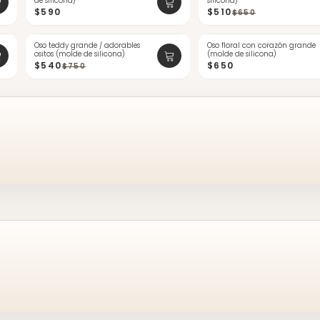
de silicona)
silicona)
$590
$510
$650
Oso teddy grande / adorables
-28%
Oso floral con corazón grande
NUEVO
ositos (molde de silicona)
(molde de silicona)
$540
$650
$750