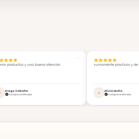
nos productos y una buena atención
sumamente practicos y de f
Diego Cabaña
Alicia Muñiz
D
A
Compra verificada
Compra verificada