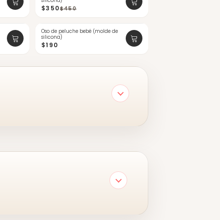
silicona)
$350
$450
Oso de peluche bebé (molde de
NUEVO
silicona)
$190