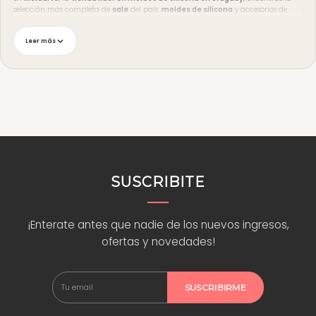
selección más completa de
sale
del país:
moldes de silicona
y accesorios de
calidad para lograr un acabado prolijo y profesional.
Descuentos por tiempo limitado y stock acotado. Aprovechá los precios antes de
Leer más
que se agoten.
Envíos y medios de pago
Enviamos a
todo Uruguay
y podés retirar en
Malvín Sur, Montevideo
. El
envío
es gratis desde $2.000
y hay
10% off en compras desde $3.500
. Aceptamos
tarjeta de crédito y débito, transferencia bancaria y redes de cobranza (Abitab y
Red Pagos).
¿Dudas sobre qué molde elegir? Escribinos por
WhatsApp
. También podés ver
ideas y tutoriales en nuestro
blog
o seguirnos en
Instagram
.
SUSCRIBITE
¡Enterate antes que nadie de los nuevos ingresos,
ofertas y novedades!
SUSCRIBIRME