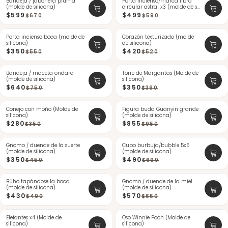
Bandeja / jabonera pluma
-10%
Porta incienso/marca libro
-15%
(molde de silicona)
circular astral x3 (molde de s...
ÚLTIMAS
$599
$499
$670
$590
Porta incienso boca (molde de
-36%
Corazón texturizado (molde
-19%
silicona)
de silicona)
$350
$420
$550
$520
Bandeja / maceta ondara
-14%
Torre de Margaritas (Molde de
-10%
(molde de silicona)
silicona)
$640
$350
$750
$390
Conejo con moño (Molde de
-20%
Figura buda Guanyin grande
-10%
silicona)
(molde de silicona)
ÚLTIMAS
$280
$855
$350
$950
Gnomo / duende de la suerte
-22%
Cubo burbuja/bubble 5x5
-28%
(molde de silicona)
(molde de silicona)
$350
$490
$450
$690
Búho tapándose la boca
-12%
Gnomo / duende de la miel
-12%
(molde de silicona)
(molde de silicona)
$430
$570
$490
$650
Elefantes x4 (Molde de
-9%
Oso Winnie Pooh (Molde de
-31%
silicona)
silicona)
ÚLTIMAS
ÚLTIMAS