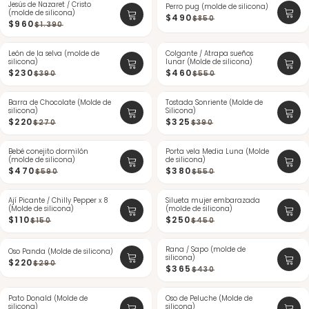
Jesús de Nazaret / Cristo
-30%
-42%
Perro pug (molde de silicona)
(molde de silicona)
$490
$850
$960
$1.390
León de la selva (molde de
-41%
Colgante / Atrapa sueños
-16%
silicona)
lunar (Molde de silicona)
$230
$460
$390
$550
Barra de Chocolate (Molde de
-18%
Tostada Sonriente (Molde de
-16%
silicona)
Silicona)
$220
$325
$270
$390
Bebé conejito dormilón
-20%
Porta vela Media Luna (Molde
-30%
(molde de silicona)
de silicona)
$470
$380
$590
$550
Ají Picante / Chilly Pepper x 8
-26%
Silueta mujer embarazada
-44%
(Molde de silicona)
(molde de silicona)
$110
$250
$150
$450
-24%
Rana / Sapo (molde de
-15%
Oso Panda (Molde de silicona)
silicona)
$220
$290
$365
$430
Pato Donald (Molde de
-19%
Oso de Peluche (Molde de
-22%
silicona)
silicona)