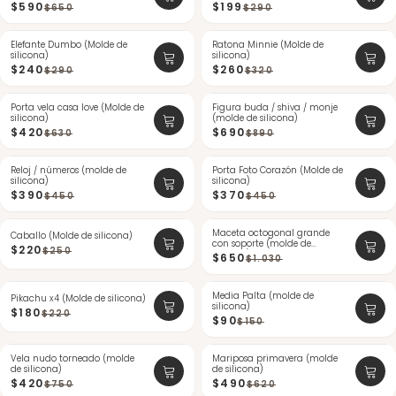
$590
$199
$650
$290
Elefante Dumbo (Molde de
-17%
Ratona Minnie (Molde de
-18%
silicona)
silicona)
$240
$260
$290
$320
Porta vela casa love (Molde de
-33%
Figura buda / shiva / monje
-22%
silicona)
(molde de silicona)
$420
$690
$630
$890
Reloj / números (molde de
-13%
Porta Foto Corazón (Molde de
-17%
silicona)
silicona)
$390
$370
$450
$450
-12%
Maceta octogonal grande
-36%
Caballo (Molde de silicona)
con soporte (molde de
ÚLTIMAS
$220
$250
silicona)
$650
$1.030
-18%
Media Palta (molde de
-40%
Pikachu x4 (Molde de silicona)
silicona)
$180
$220
$90
$150
Vela nudo torneado (molde
-44%
Mariposa primavera (molde
-20%
de silicona)
de silicona)
$420
$490
$750
$620