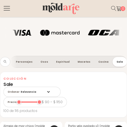
0
lores
Esencias
Velas
Insumos
Yeso
males
Personajes
Osos
Espiritual
Macetas
Cocina
Sale
COLECCIÓN
Sale
Ordenar
$ 90 – $ 1150
Precio
100 de 116 productos
Almeja de mar chica (molde
-11%
Porta vela ovalado x3 (molde
-48%