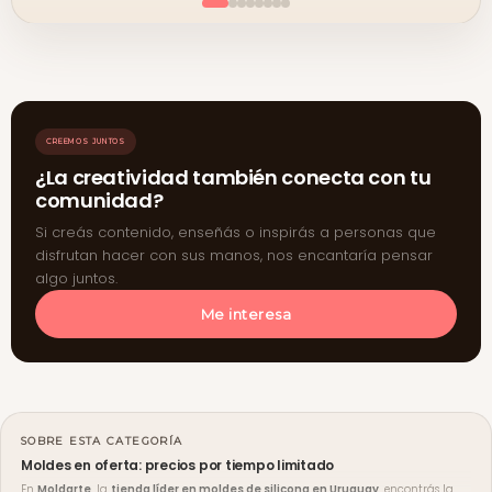
CREEMOS JUNTOS
¿La creatividad también conecta con tu
comunidad?
Si creás contenido, enseñás o inspirás a personas que
disfrutan hacer con sus manos, nos encantaría pensar
algo juntos.
Me interesa
SOBRE ESTA CATEGORÍA
Moldes en oferta: precios por tiempo limitado
En
Moldarte
, la
tienda líder en moldes de silicona en Uruguay
, encontrás la