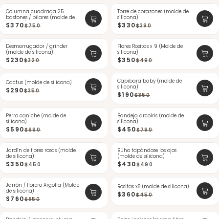
Columna cuadrada 25
-50%
Torre de corazones (molde de
-15%
bastones / pilares (molde de
silicona)
silicona)
$370
$330
$750
$390
Desmorrugador / grinder
-28%
Flores Rositas x 9 (Molde de
-28%
(molde de silicona)
silicona)
ÚLTIMAS
$230
$350
$320
$490
-17%
Capibara baby (molde de
-45%
Cactus (molde de silicona)
silicona)
$290
$350
$190
$350
Perro caniche (molde de
-14%
Bandeja arcoíris (molde de
-43%
silicona)
silicona)
$590
$450
$690
$790
Jardín de flores rosas (molde
-22%
Búho tapándose los ojos
-12%
de silicona)
(molde de silicona)
ÚLTIMAS
ÚLTIMAS
$350
$430
$450
$490
Jarrón / florero Argolla (Molde
-10%
-20%
Rositas x8 (molde de silicona)
de silicona)
$360
$450
$760
$850