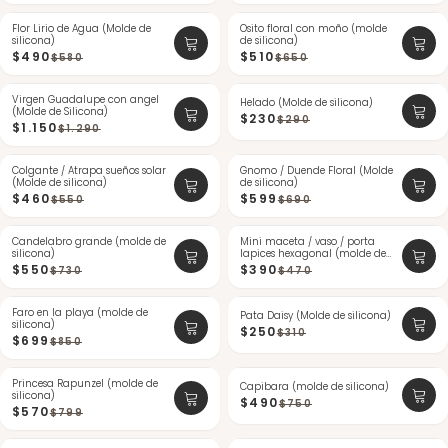
Flor Lirio de Agua (Molde de
-15%
Osito floral con moño (molde
-21%
silicona)
de silicona)
$490
$510
$580
$650
Virgen Guadalupe con angel
-10%
-20%
Helado (Molde de silicona)
(Molde de Silicona)
ÚLTIMAS
$230
$290
$1.150
$1.290
Colgante / Atrapa sueños solar
-16%
Gnomo / Duende Floral (Molde
-13%
(Molde de silicona)
de silicona)
$460
$599
$550
$690
Candelabro grande (molde de
-24%
Mini maceta / vaso / porta
-17%
silicona)
lapices hexagonal (molde de
ÚLTIMAS
si...
$550
$390
$730
$470
Faro en la playa (molde de
-17%
-19%
Pata Daisy (Molde de silicona)
silicona)
$250
$310
$699
$850
Princesa Rapunzel (molde de
-28%
-34%
Capibara (molde de silicona)
silicona)
$490
$750
$570
$799