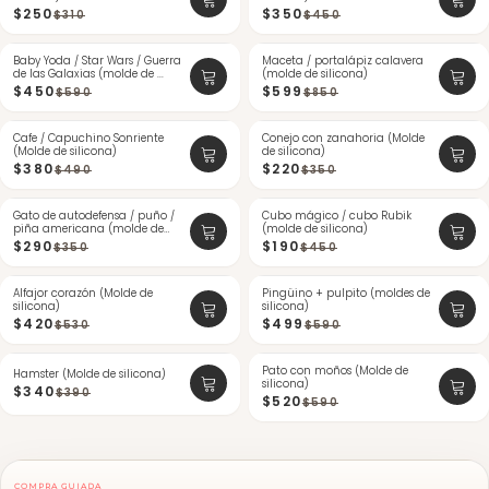
$250
$350
$310
$450
Baby Yoda / Star Wars / Guerra
-23%
Maceta / portalápiz calavera
-29%
de las Galaxias (molde de ...
(molde de silicona)
$450
$599
$590
$850
Cafe / Capuchino Sonriente
-22%
Conejo con zanahoria (Molde
-37%
(Molde de silicona)
de silicona)
$380
$220
$490
$350
Gato de autodefensa / puño /
-17%
Cubo mágico / cubo Rubik
-57%
piña americana (molde de
(molde de silicona)
ÚLTIMAS
sil...
$290
$190
$350
$450
Alfajor corazón (Molde de
-20%
Pingüino + pulpito (moldes de
-15%
silicona)
silicona)
$420
$499
$530
$590
-12%
Pato con moños (Molde de
-11%
Hamster (Molde de silicona)
silicona)
$340
$390
$520
$590
COMPRA GUIADA