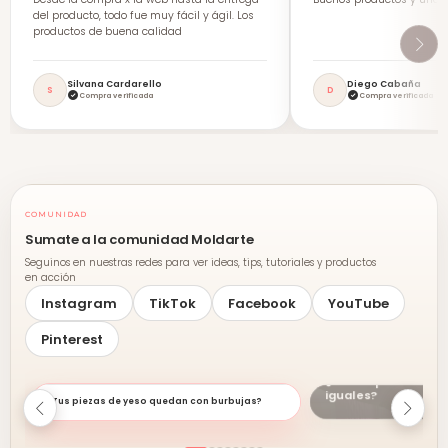
del producto, todo fue muy fácil y ágil. Los
productos de buena calidad
Silvana Cardarello
Diego Cabaña
S
D
Compra verificada
Compra verificada
COMUNIDAD
Sumate a la comunidad Moldarte
Seguinos en nuestras redes para ver ideas, tips, tutoriales y productos
en acción
Instagram
TikTok
Facebook
YouTube
Pinterest
¿Crees que todos lo
iguales?
¿Tus piezas de yeso quedan con burbujas?