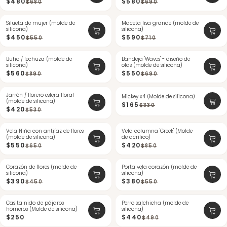
$480
$580
$680
$690
Silueta de mujer (molde de
-18%
Maceta lisa grande (molde de
-16%
silicona)
silicona)
ÚLTIMAS
$450
$590
$550
$710
Buho / lechuza (molde de
-37%
Bandeja 'Waves' - diseño de
-20%
silicona)
olas (molde de silicona)
ÚLTIMAS
$560
$550
$890
$690
Jarrón / florero esfera floral
-20%
-50%
Mickey x4 (Molde de silicona)
(molde de silicona)
$165
$330
$420
$530
Vela Niña con antifaz de flores
-15%
Vela columna 'Greek' (Molde
-50%
(molde de silicona)
de acrílico)
ÚLTIMAS
$550
$420
$650
$850
Corazón de flores (molde de
-13%
Porta vela corazón (molde de
-30%
silicona)
silicona)
$390
$380
$450
$550
Casita nido de pájaros
ÚLTIMAS
Perro salchicha (molde de
-10%
horneros (Molde de silicona)
silicona)
ÚLTIMAS
$250
$440
$490