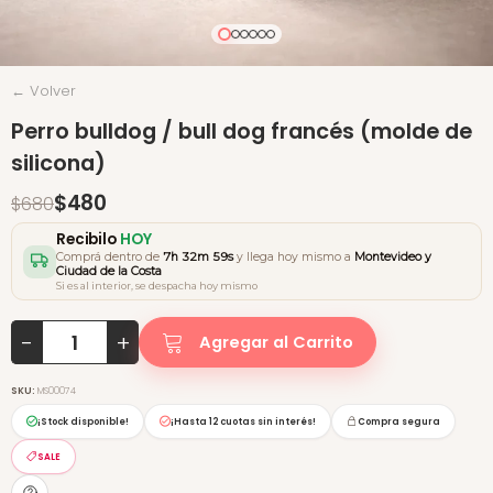
← Volver
Perro bulldog / bull dog francés (molde de
silicona)
$480
$680
Recibilo
HOY
Comprá dentro de
7h 32m 59s
y llega hoy mismo a
Montevideo y
Ciudad de la Costa
Si es al interior, se despacha hoy mismo
-
+
Agregar al Carrito
SKU:
MS00074
¡Stock disponible!
¡Hasta
12 cuotas sin interés
!
Compra segura
SALE