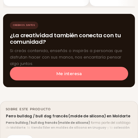
CREEMOS JUNTOS
¿La creatividad también conecta con tu
comunidad?
Si creás contenido, enseñás o inspirás a personas que
disfrutan hacer con sus manos, nos encantaría pensar
algo juntos.
Me interesa
SOBRE ESTE PRODUCTO
Perro bulldog / bull dog francés (molde de silicona) en Moldarte
Perro bulldog / bull dog francés (molde de silicona)
forma parte del catálogo
de
Moldarte
, la
tienda líder en moldes de silicona en Uruguay
y la
colección
más grande del país
. Trabajamos productos pensados para lograr un acabado
prolijo en materiales de vaciado como
resina epoxi
,
yeso
,
cemento
,
concreto
y