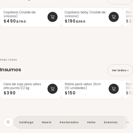
Capibara (molde de
Capibara baby (molde de
Oso
-34%
-45%
-24
silicona)
silicona)
sili
$490
$190
$2
$750
$350
PARA CREAR
Insumos
Ver todos
Cera de soja para velas
Pabilo para velas 21cm
Pabi
ÚLTI
alto punto 1/2 kg
(10 unidades)
(10 
$390
$150
$1
Catálogo
New In
Destacados
Velas
Esencias
Yes