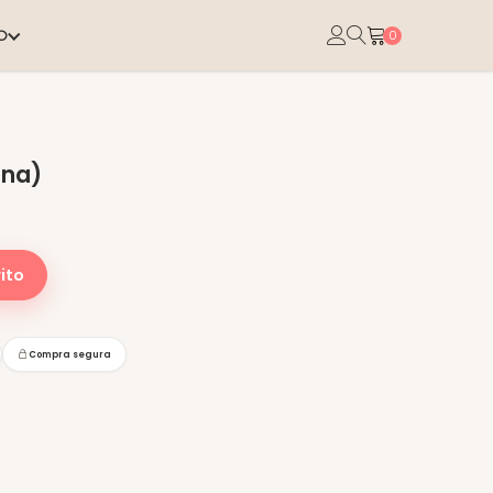
O
0
ona)
ito
Compra segura