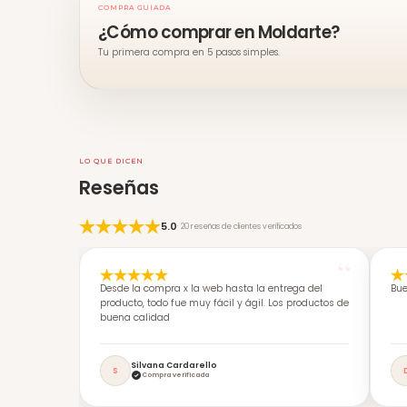
COMPRA GUIADA
¿Cómo comprar en Moldarte?
Tu primera compra en 5 pasos simples.
LO QUE DICEN
Reseñas
5.0
· 20 reseñas de clientes verificados
Desde la compra x la web hasta la entrega del
Bue
producto, todo fue muy fácil y ágil. Los productos de
buena calidad
Silvana Cardarello
S
Compra verificada