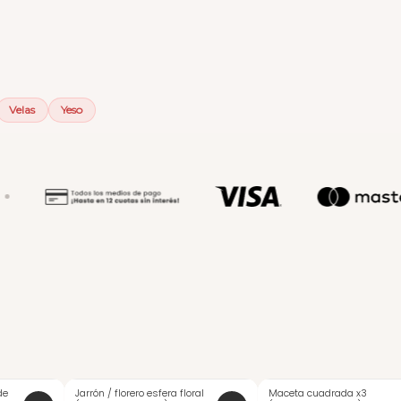
Velas
Yeso
de
Jarrón / florero esfera floral
Maceta cuadrada x3
-20%