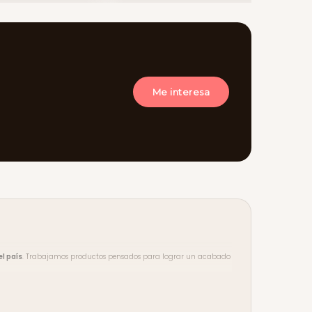
Me interesa
l país
. Trabajamos productos pensados para lograr un acabado
ento en compras desde $3.500
. Aceptamos tarjeta de crédito y