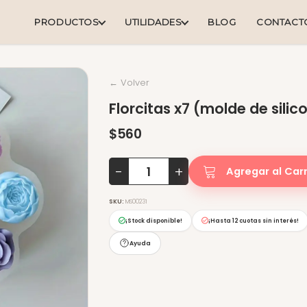
PRODUCTOS
UTILIDADES
BLOG
CONTACT
← Volver
Florcitas x7 (molde de silic
$560
-
+
Agregar al Carr
SKU:
MS00231
¡Stock disponible!
¡Hasta
12 cuotas sin interés
!
Ayuda