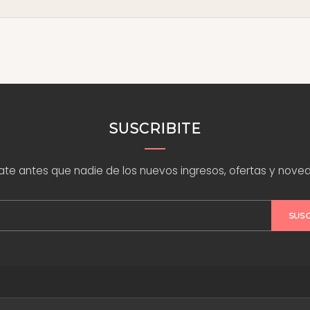
Pagos).
to, escribinos por
WhatsApp
y te asesoramos. Encontrá ideas y tutoriales en nuestro
blog
SUSCRIBITE
rate antes que nadie de los nuevos ingresos, ofertas y nove
SUS