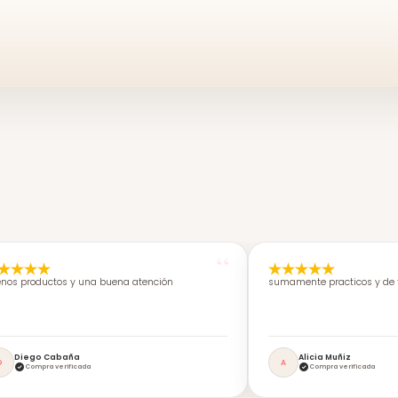
nos productos y una buena atención
sumamente practicos y de f
Diego Cabaña
Alicia Muñiz
D
A
Compra verificada
Compra verificada