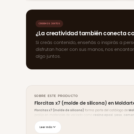
CREEMOS JUNTOS
¿La creatividad también conecta c
Si creás contenido, enseñás o inspirás a per
disfrutan hacer con sus manos, nos encanta
algo juntos.
SOBRE ESTE PRODUCTO
Florcitas x7 (molde de silicona) en Moldart
Florcitas x7 (molde de silicona)
forma parte del catálogo de
Mo
prolijo en materiales de vaciado como
resina epoxi
,
yeso
,
ceme
Envíos y medios de pago
Leer más
Enviamos a
todo Uruguay
con seguimiento, y podés retirar en
Mal