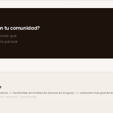
on tu comunidad?
sonas que
ría pensar
e
ldarte
, la
tienda líder en moldes de silicona en Uruguay
y la
colección más grande de
nto
,
concreto
y
cera de soja
.
vín Sur, Montevideo
. El
envío es gratis en compras desde $2.000
y hay
10% de descu