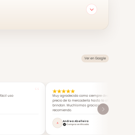
Ver en Google
ácil uso
Muy agradecida como siempre desde calidad-
precio de la mercadería hasta la atención que me
brindan. Muchísimas gracias. Los super
recomiendo.
Andrea Abelleira
A
Compra verificada