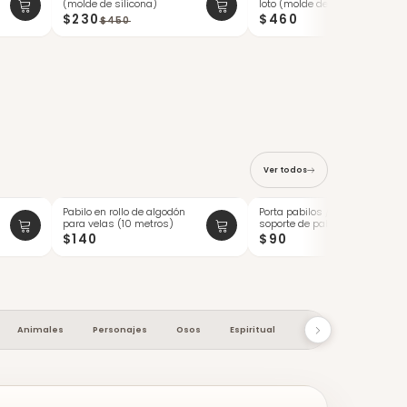
(molde de silicona)
loto (molde de silicona)
ÚLTIMAS
$230
$460
$450
Ver todos
Pabilo en rollo de algodón
Porta pabilos / sujetador /
para velas (10 metros)
soporte de pabilos de
madera ...
$140
$90
Animales
Personajes
Osos
Espiritual
Macetas
Cocin