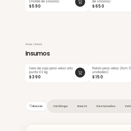
(molde de silicona)
de silicona)
$590
$650
PARA CREAR
Insumos
Cera de soja para velas alto
Pabilo para velas 21cm (
ÚLTIMAS
punto 1/2 kg
unidades)
$390
$150
Catálogo
New In
Destacados
Vel
Buscar