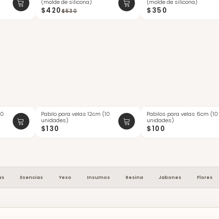
(molde de silicona)
(molde de silicona)
$420
$350
$530
10
Pabilo para velas 12cm (10
Pabilos para velas 6cm (10
ÚLTIMAS
unidades)
unidades)
$130
$100
as
Esencias
Yeso
Insumos
Resina
Jabones
Flores