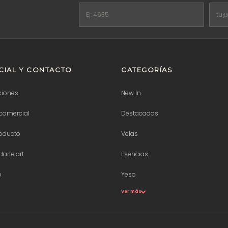
IAL Y CONTACTO
CATEGORÍAS
ciones
New In
comercial
Destacados
roducto
Velas
arte.art
Esencias
p
Yeso
Ver más