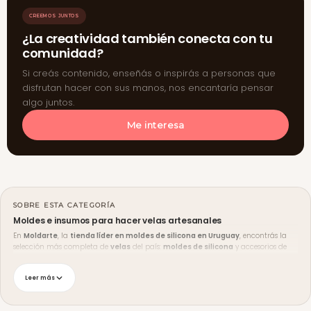
CREEMOS JUNTOS
¿La creatividad también conecta con tu
comunidad?
Si creás contenido, enseñás o inspirás a personas que
disfrutan hacer con sus manos, nos encantaría pensar
algo juntos.
Me interesa
SOBRE ESTA CATEGORÍA
Moldes e insumos para hacer velas artesanales
En
Moldarte
, la
tienda líder en moldes de silicona en Uruguay
, encontrás la
selección más completa de
velas
del país:
moldes de silicona
y accesorios de
calidad para lograr un acabado prolijo y profesional.
Tenés todo para tus velas artesanales:
cera de soja
,
pabilos encerados
,
Leer más
esencias aromáticas
,
colorantes
y
moldes resistentes al calor
.
Envíos y medios de pago