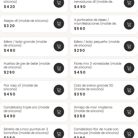
silicona)
nervaduras x8 (molde de
silicona)
$420
$490
4 portavelas de deseo /
Abejas x8 (molde de silicona)
manifestaciones (molde de
$320
silicona)
$560
Esfera / bola grande (molde
Esfera / bola pequeña (molde
de silicona)
de silicona)
$480
$290
Huellas de pie de bebé (molde
Flores mix 3 variedades (molde
de silicona)
de silicona)
$290
$450
Flor rosa x3 (molde de
Cola de sirena grande 3D
silicona)
(molde de silicona)
$450
$350
Candelabro triple aro (molde
Almeja de mar moderna
de silicona)
(molde de silicona)
$490
$350
Estrella de cinco puntas en 3
Candelabro flor de nube con
tamaños (molde de silicona)
burbujas (molde de silicona)
$350
$390