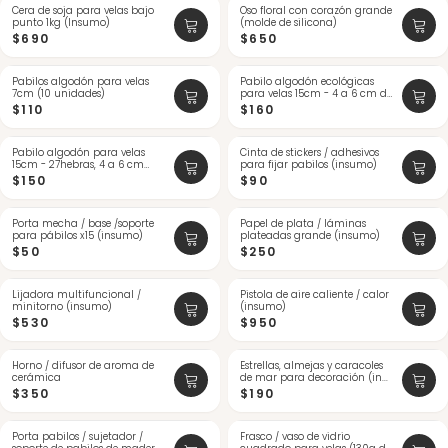
Cera de soja para velas bajo
NUEVO
Oso floral con corazón grande
NUEVO
punto 1kg (Insumo)
(molde de silicona)
$690
$650
Pabilos algodón para velas
NUEVO
Pabilo algodón ecológicas
NUEVO
7cm (10 unidades)
para velas 15cm - 4 a 6 cm de
q...
$110
$160
Pabilo algodón para velas
NUEVO
Cinta de stickers / adhesivos
15cm - 27hebras, 4 a 6 cm
para fijar pabilos (insumo)
quema...
$150
$90
Porta mecha / base /soporte
Papel de plata / láminas
para pábilos x15 (insumo)
plateadas grande (insumo)
$50
$250
Lijadora multifuncional /
Pistola de aire caliente / calor
minitorno (insumo)
(insumo)
$530
$950
Horno / difusor de aroma de
Estrellas, almejas y caracoles
cerámica
de mar para decoración (in...
$350
$190
Porta pabilos / sujetador /
Frasco / vaso de vidrio