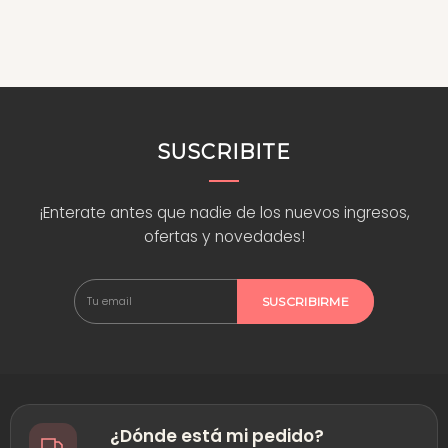
Enviamos a
todo Uruguay
y podés retirar en
Malvín Sur, Montevideo
. El
envío
es gratis desde $2.000
y hay
10% off en compras desde $3.500
. Aceptamos
tarjeta de crédito y débito, transferencia bancaria y redes de cobranza (Abitab y
Red Pagos).
¿Dudas sobre qué molde elegir? Escribinos por
WhatsApp
. También podés ver
ideas y tutoriales en nuestro
blog
o seguirnos en
Instagram
.
SUSCRIBITE
¡Enterate antes que nadie de los nuevos ingresos,
ofertas y novedades!
SUSCRIBIRME
¿Dónde está mi pedido?