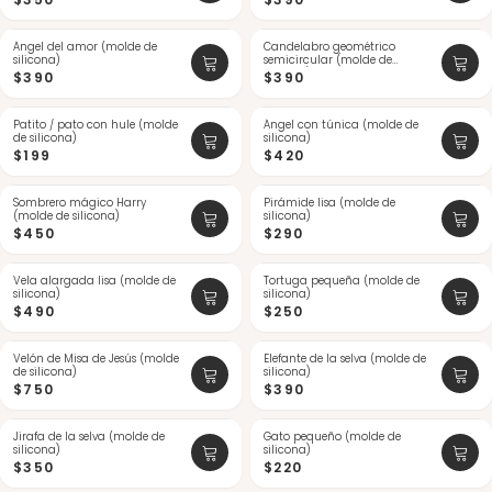
Ángel del amor (molde de
Candelabro geométrico
silicona)
semicircular (molde de
silicona)
$390
$390
Patito / pato con hule (molde
Ángel con túnica (molde de
de silicona)
silicona)
$199
$420
Sombrero mágico Harry
Pirámide lisa (molde de
(molde de silicona)
silicona)
$450
$290
Vela alargada lisa (molde de
Tortuga pequeña (molde de
silicona)
silicona)
$490
$250
Velón de Misa de Jesús (molde
Elefante de la selva (molde de
de silicona)
silicona)
$750
$390
Jirafa de la selva (molde de
Gato pequeño (molde de
silicona)
silicona)
$350
$220