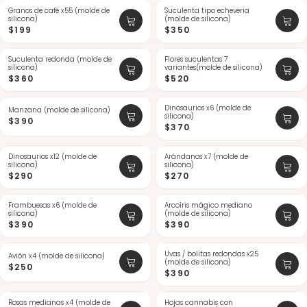
Granos de café x55 (molde de
Suculenta tipo echeveria
silicona)
(molde de silicona)
$199
$350
Suculenta redonda (molde de
Flores suculentas 7
silicona)
variantes(molde de silicona)
$360
$520
Dinosaurios x6 (molde de
ÚLTIMAS
Manzana (molde de silicona)
silicona)
$390
$370
Dinosaurios x12 (molde de
Arándanos x7 (molde de
silicona)
silicona)
$290
$270
Frambuesas x6 (molde de
Arcoíris mágico mediano
silicona)
(molde de silicona)
$390
$390
Uvas / bolitas redondas x25
Avión x4 (molde de silicona)
(molde de silicona)
$250
$390
Rosas medianas x4 (molde de
Hojas cannabis con