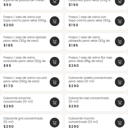
soporte de pabilos de madera
cuadrado para velas (130g de
...
cera)
$90
$190
Frasco / vaso de vidrio con
Frasco / vaso de vidrio con
tapa corcho para velas (190g
tapa corcho para velas (90g
...
d...
$200
$150
Frasco / vaso de vidrio dorado
Frasco / vaso de vidrio
para velas (92g de cera)
plateado para velas (92g de
cera)
$185
$185
Frasco / vaso de vidrio
Frasco / vaso de vidrio flor rosa
ondulado para velas (50g de
para velas (85g de cera)
cera)
$95
$260
Frasco / vaso de vidrio circular
ÚLTIMAS
Colorante violeta concentrado
para velas (150g de cera)
para velas (10 ml)
$170
$290
Colorante amarillo
Colorante rosa concentrado
concentrado (10 ml)
(10 ml)
$290
$290
Colorante gris concentrado
Colorante marrón
(10 ml)
concentrado (10 ml)
$290
$290