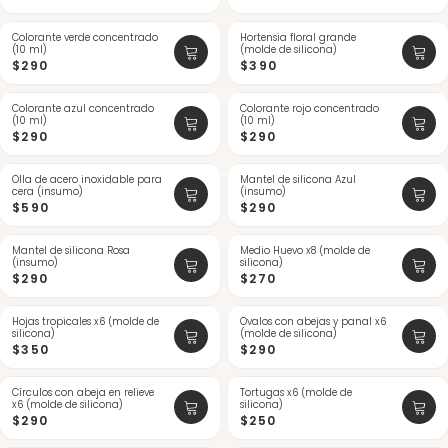
Colorante verde concentrado
Hortensia floral grande
(10 ml)
(molde de silicona)
$290
$390
Colorante azul concentrado
Colorante rojo concentrado
(10 ml)
(10 ml)
$290
$290
Olla de acero inoxidable para
Mantel de silicona Azul
cera (insumo)
(insumo)
$590
$290
Mantel de silicona Rosa
Medio Huevo x8 (molde de
(insumo)
silicona)
$290
$270
Hojas tropicales x6 (molde de
Óvalos con abejas y panal x6
silicona)
(molde de silicona)
$350
$290
Círculos con abeja en relieve
Tortugas x6 (molde de
x6 (molde de silicona)
silicona)
$290
$250