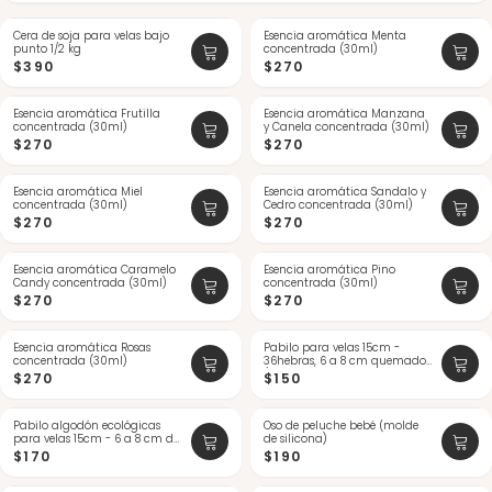
Cera de soja para velas bajo
NUEVO
Esencia aromática Menta
NUEVO
punto 1/2 kg
concentrada (30ml)
$390
$270
Esencia aromática Frutilla
NUEVO
Esencia aromática Manzana
NUEVO
concentrada (30ml)
y Canela concentrada (30ml)
ÚLTIMAS
$270
$270
Esencia aromática Miel
NUEVO
Esencia aromática Sandalo y
NUEVO
concentrada (30ml)
Cedro concentrada (30ml)
$270
$270
Esencia aromática Caramelo
NUEVO
Esencia aromática Pino
NUEVO
Candy concentrada (30ml)
concentrada (30ml)
ÚLTIMAS
$270
$270
Esencia aromática Rosas
NUEVO
Pabilo para velas 15cm -
NUEVO
concentrada (30ml)
36hebras, 6 a 8 cm quemado
(10 u...
$270
$150
Pabilo algodón ecológicas
NUEVO
Oso de peluche bebé (molde
NUEVO
para velas 15cm - 6 a 8 cm de
de silicona)
q...
$170
$190