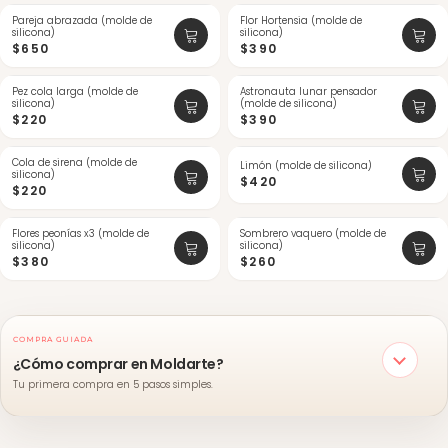
Pareja abrazada (molde de
Flor Hortensia (molde de
silicona)
silicona)
$650
$390
Pez cola larga (molde de
Astronauta lunar pensador
silicona)
(molde de silicona)
$220
$390
Cola de sirena (molde de
Limón (molde de silicona)
silicona)
$420
$220
Flores peonías x3 (molde de
Sombrero vaquero (molde de
silicona)
silicona)
$380
$260
COMPRA GUIADA
¿Cómo comprar en Moldarte?
Tu primera compra en 5 pasos simples.