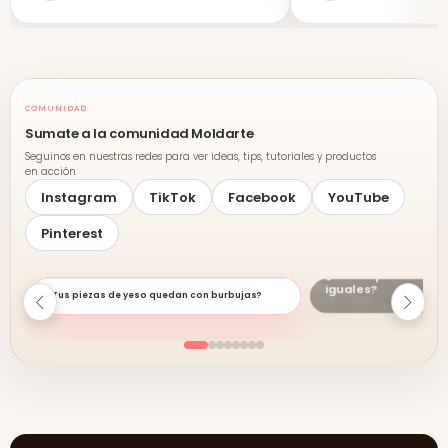
COMUNIDAD
Sumate a la comunidad Moldarte
Seguinos en nuestras redes para ver ideas, tips, tutoriales y productos
en acción
Instagram
TikTok
Facebook
YouTube
Pinterest
¿Crees que todos lo
iguales?
¿Tus piezas de yeso quedan con burbujas?