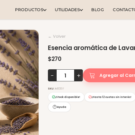
PRODUCTOS
UTILIDADES
BLOG
CONTACT
← Volver
Esencia aromática de Lav
$270
-
+
Agregar al Carr
SKU:
IM00017
¡Stock disponible!
¡Hasta
12 cuotas sin interés
!
Ayuda