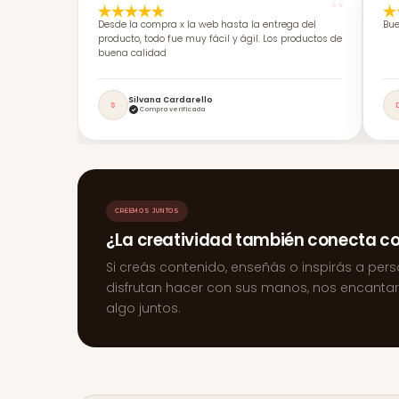
Desde la compra x la web hasta la entrega del
Bue
producto, todo fue muy fácil y ágil. Los productos de
buena calidad
Silvana Cardarello
S
Compra verificada
CREEMOS JUNTOS
¿La creatividad también conecta c
Si creás contenido, enseñás o inspirás a per
disfrutan hacer con sus manos, nos encanta
algo juntos.