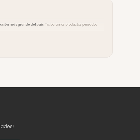
cción más grande del país
. Trabajamos productos pensados
ento en compras desde $3.500
. Aceptamos tarjeta de crédito y
y seguí a la comunidad en
Instagram
,
TikTok
y
YouTube
.
dades!