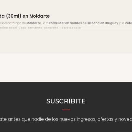
a (30ml) en Moldarte
e del catálogo de
Moldarte
, la
tienda líder en moldes de silicona en Uruguay
y la
cole
esina epoxi
,
yeso
,
cemento
,
concreto
y
cera de soja
.
vín Sur, Montevideo
. El
envío es gratis en compras desde $2.000
y hay
10% de descu
Pagos).
to, escribinos por
WhatsApp
y te asesoramos. Encontrá ideas y tutoriales en nuestro
blog
SUSCRIBITE
rate antes que nadie de los nuevos ingresos, ofertas y nove