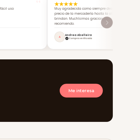
ácil uso
Muy agradecida como siempre desde calidad-
precio de la mercadería hasta la atención que me
brindan. Muchísimas gracias. Los super
recomiendo.
Andrea Abelleira
A
Compra verificada
Me interesa