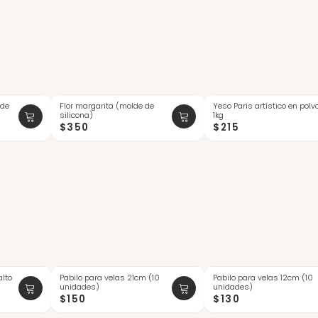
 de
Flor margarita (molde de
Yeso Paris artístico en polv
silicona)
1kg
$350
$215
alto
Pabilo para velas 21cm (10
Pabilo para velas 12cm (10
ÚLTIMAS
unidades)
unidades)
$150
$130