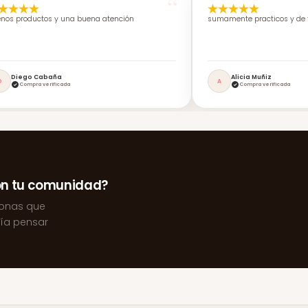
nos productos y una buena atención
sumamente practicos y de f
Diego Cabaña
Alicia Muñiz
D
A
Compra verificada
Compra verificada
on tu comunidad?
sonas que
ría pensar