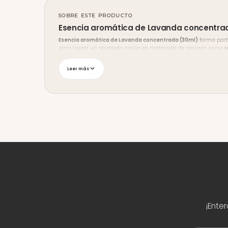
SOBRE ESTE PRODUCTO
Esencia aromática de Lavanda concentrad
Esencia aromática de Lavanda concentrada (30ml)
forma part
para lograr un acabado prolijo en materiales de vaciado como
r
Envíos y medios de pago
Leer más
Enviamos a
todo Uruguay
con seguimiento, y podés retirar en
Mal
débito, transferencia bancaria y redes de cobranza (Abitab y Red 
¿Necesitás ayuda?
Si no estás seguro de si este producto es el indicado para tu proyec
¡Ente