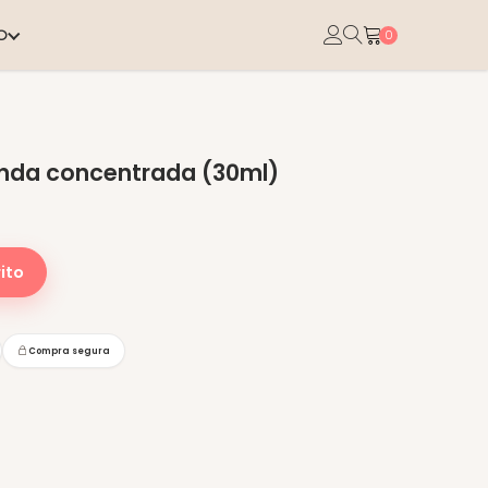
O
0
anda concentrada (30ml)
ito
Compra segura