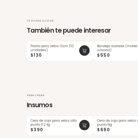
TE PUEDE GUSTAR
También te puede interesar
Pabilo para velas 12cm (10
Bandeja ovalada (molde
ÚLTIMAS
unidades)
silicona)
$130
$550
PARA CREAR
Insumos
Cera de soja para velas alto
Cera de soja para velas 
ÚLTIMAS
punto 1/2 kg
punto 1kg
$390
$690