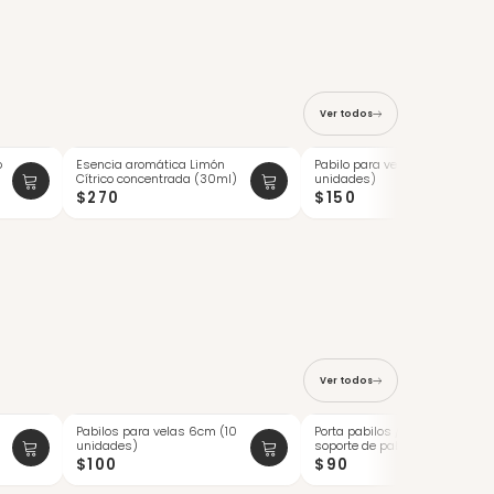
Ver todos
o
Esencia aromática Limón
Pabilo para velas 21cm (10
Cítrico concentrada (30ml)
unidades)
$270
$150
Ver todos
Pabilos para velas 6cm (10
Porta pabilos / sujetador /
unidades)
soporte de pabilos de
madera ...
$100
$90