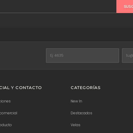
SUS
IAL Y CONTACTO
CATEGORÍAS
ciones
New In
comercial
Destacados
roducto
Velas