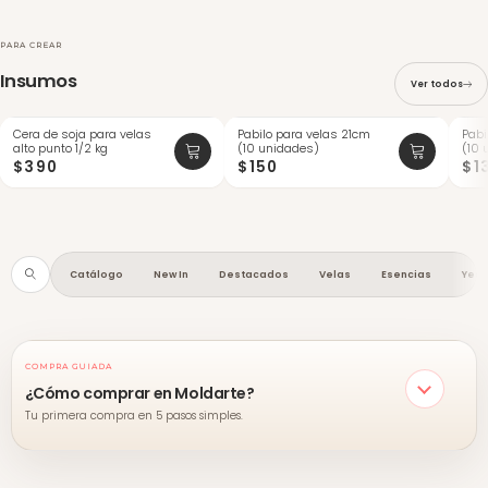
PARA CREAR
Insumos
Ver todos
Cera de soja para velas
Pabilo para velas 21cm
Pabi
ÚLTIMAS
ÚLTI
alto punto 1/2 kg
(10 unidades)
(10 
$390
$150
$1
Catálogo
New In
Destacados
Velas
Esencias
Yes
COMPRA GUIADA
¿Cómo comprar en Moldarte?
Tu primera compra en 5 pasos simples.