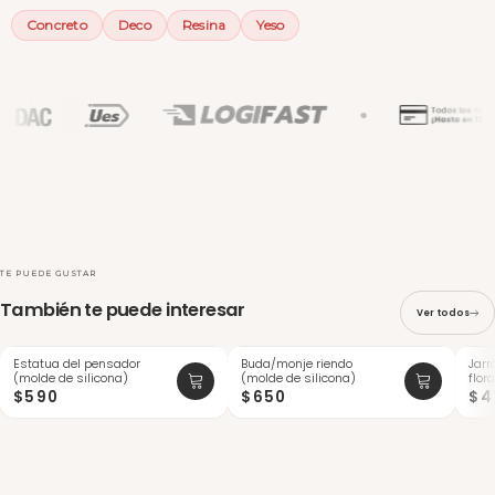
Concreto
Deco
Resina
Yeso
TE PUEDE GUSTAR
También te puede interesar
Ver todos
Estatua del pensador
Buda/monje riendo
Jarr
-20
(molde de silicona)
(molde de silicona)
flor
$590
$650
$4