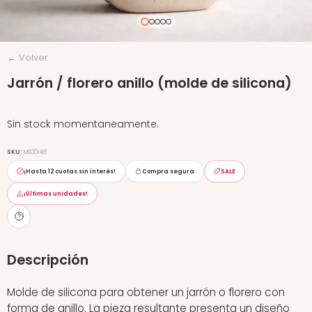
← Volver
Jarrón / florero anillo (molde de silicona)
Sin stock momentaneamente.
SKU:
MS00148
¡Hasta
12 cuotas sin interés
!
Compra segura
SALE
¡Últimas unidades!
Descripción
Molde de silicona para obtener un jarrón o florero con
forma de anillo. La pieza resultante presenta un diseño