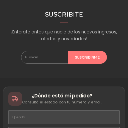
por
WhatsApp
y te asesoramos. Encontrá ideas y tutoriales en nuestro
blog
y
seguí a la comunidad en
Instagram
,
TikTok
y
YouTube
.
SUSCRIBITE
¡Enterate antes que nadie de los nuevos ingresos,
ofertas y novedades!
SUSCRIBIRME
¿Dónde está mi pedido?
Consultá el estado con tu número y email.