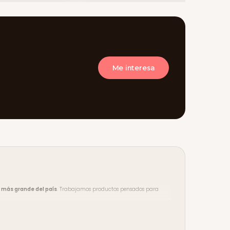
Me interesa
 más grande del país
. Trabajamos productos pensados para
ento en compras desde $3.500
. Aceptamos tarjeta de crédito y