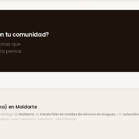
on tu comunidad?
sonas que
ría pensar
ona) en Moldarte
 catálogo de
Moldarte
, la
tienda líder en moldes de silicona en Uruguay
y la
colección
 epoxi
,
yeso
,
cemento
,
concreto
y
cera de soja
.
vín Sur, Montevideo
. El
envío es gratis en compras desde $2.000
y hay
10% de descu