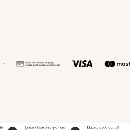
de
Jarrón / florero esfera floral
Maceta cuadrada x3
-20%