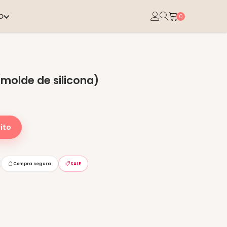
O
0
(molde de silicona)
ito
Compra segura
SALE