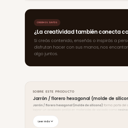
CREEMOS JUNTOS
¿La creatividad también conecta c
Si creás contenido, enseñás o inspirás a per
disfrutan hacer con sus manos, nos encanta
algo juntos.
SOBRE ESTE PRODUCTO
Jarrón / florero hexagonal (molde de silic
Jarrón / florero hexagonal (molde de silicona)
forma parte del
lograr un acabado prolijo en materiales de vaciado como
resina
Envíos y medios de pago
Leer más
Enviamos a
todo Uruguay
con seguimiento, y podés retirar en
Mal