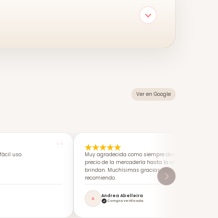
Ver en Google
ácil uso
Muy agradecida como siempre desde calidad-
precio de la mercadería hasta la atención que me
brindan. Muchísimas gracias. Los super
recomiendo.
Andrea Abelleira
A
Compra verificada