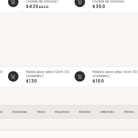
(molde de silicona)
(molde de silicona)
$420
$350
$530
10
Pabilo para velas 12cm (10
Pabilos para velas 6cm (10
ÚLTIMAS
unidades)
unidades)
$130
$100
as
Esencias
Yeso
Insumos
Resina
Jabones
Flores