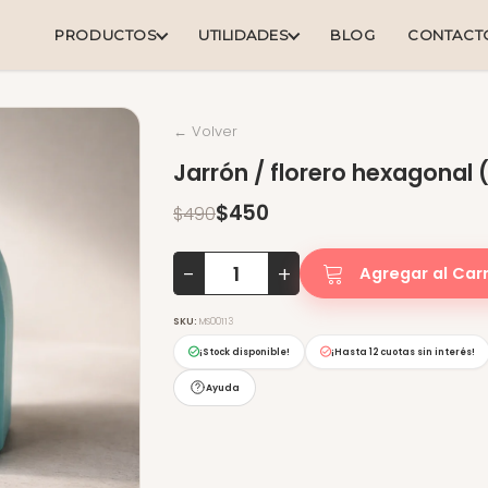
PRODUCTOS
UTILIDADES
BLOG
CONTACT
← Volver
Jarrón / florero hexagonal 
$450
$490
-
+
Agregar al Carr
SKU:
MS00113
¡Stock disponible!
¡Hasta
12 cuotas sin interés
!
Ayuda