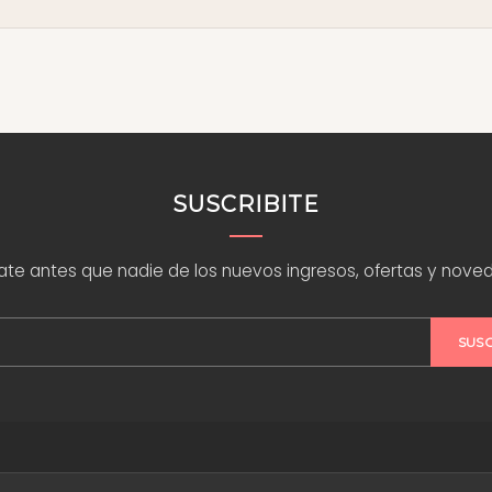
Pagos).
to, escribinos por
WhatsApp
y te asesoramos. Encontrá ideas y tutoriales en nuestro
blog
SUSCRIBITE
rate antes que nadie de los nuevos ingresos, ofertas y nove
SUS