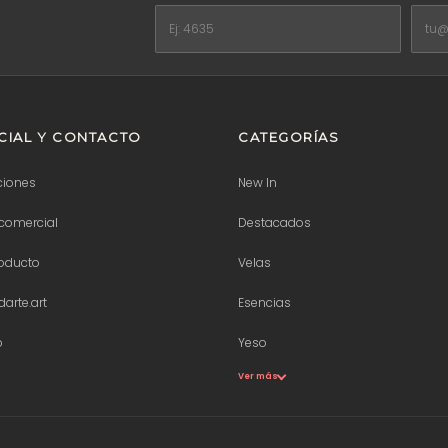
IAL Y CONTACTO
CATEGORÍAS
ciones
New In
comercial
Destacados
roducto
Velas
arte.art
Esencias
p
Yeso
Ver más