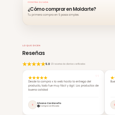
COMPRA GUIADA
¿Cómo comprar en Moldarte?
Tu primera compra en 5 pasos simples.
LO QUE DICEN
Reseñas
5.0
· 20 reseñas de clientes verificados
Desde la compra x la web hasta la entrega del
Bue
producto, todo fue muy fácil y ágil. Los productos de
buena calidad
Silvana Cardarello
S
Compra verificada