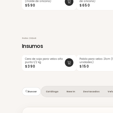
(molde de silicona)
de silicona)
$590
$650
PARA CREAR
Insumos
Cera de soja para velas alto
Pabilo para velas 21cm (
ÚLTIMAS
punto 1/2 kg
unidades)
$390
$150
Catálogo
New In
Destacados
Vel
Buscar