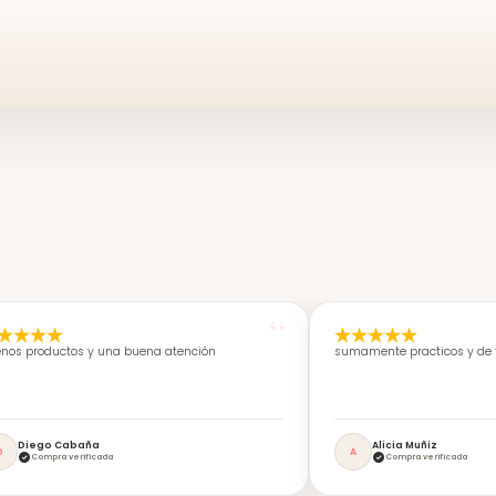
nos productos y una buena atención
sumamente practicos y de f
Diego Cabaña
Alicia Muñiz
D
A
Compra verificada
Compra verificada