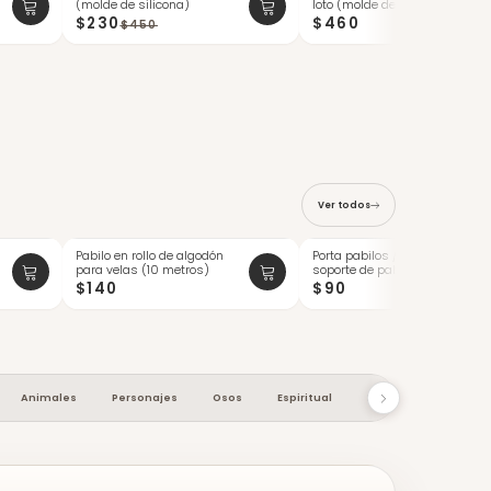
(molde de silicona)
loto (molde de silicona)
ÚLTIMAS
$230
$460
$450
Ver todos
Pabilo en rollo de algodón
Porta pabilos / sujetador /
para velas (10 metros)
soporte de pabilos de
madera ...
$140
$90
Animales
Personajes
Osos
Espiritual
Macetas
Cocin