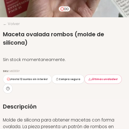
← Volver
Maceta ovalada rombos (molde de
silicona)
Sin stock momentaneamente.
SKU:
MS00097
¡Hasta
12 cuotas sin interés
!
Compra segura
¡Últimas unidades!
Descripción
Molde de silicona para obtener macetas con forma
ovalada. La pieza presenta un patrón de rombos en