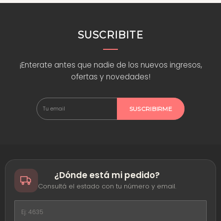
Si no estás seguro de si este producto es el indicado para tu proyecto, escribinos
por
WhatsApp
y te asesoramos. Encontrá ideas y tutoriales en nuestro
blog
y
seguí a la comunidad en
Instagram
,
TikTok
y
YouTube
.
SUSCRIBITE
¡Enterate antes que nadie de los nuevos ingresos,
ofertas y novedades!
SUSCRIBIRME
¿Dónde está mi pedido?
Consultá el estado con tu número y email.