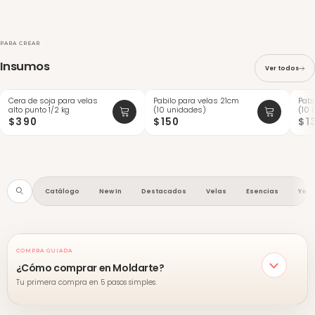
PARA CREAR
Insumos
Ver todos
Cera de soja para velas
Pabilo para velas 21cm
Pabi
ÚLTIMAS
ÚLTI
alto punto 1/2 kg
(10 unidades)
(10 
$390
$150
$1
Catálogo
New In
Destacados
Velas
Esencias
Yes
COMPRA GUIADA
¿Cómo comprar en Moldarte?
Tu primera compra en 5 pasos simples.