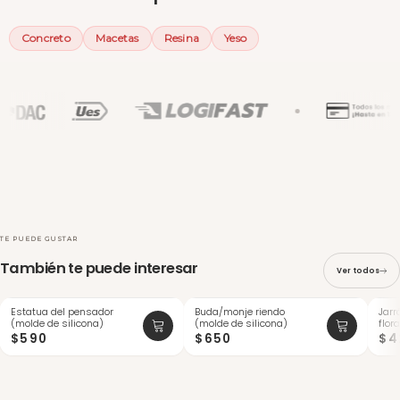
Concreto
Macetas
Resina
Yeso
TE PUEDE GUSTAR
También te puede interesar
Ver todos
Estatua del pensador
Buda/monje riendo
Jarr
-20
(molde de silicona)
(molde de silicona)
flor
$590
$650
$4