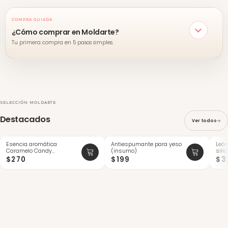
COMPRA GUIADA
¿Cómo comprar en Moldarte?
Tu primera compra en 5 pasos simples.
SELECCIÓN MOLDARTE
Destacados
Ver todos
Esencia aromática
Antiespumante para yeso
León
NUEVO
Caramelo Candy
(insumo)
sili
concentrada (30ml)
$270
$199
$3