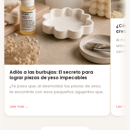
¿Cómo
creac
Al mom
artesan
cemento
Adiós a las burbujas: El secreto para
lograr piezas de yeso impecables
¿Te pasa que, al desmoldar tus piezas de yeso,
te encontrás con esos pequeños agujeritos que...
Leer más →
Leer má