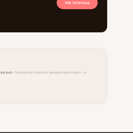
Me interesa
del país
. Trabajamos productos pensados para lograr un
ento en compras desde $3.500
. Aceptamos tarjeta de crédito y
y seguí a la comunidad en
Instagram
,
TikTok
y
YouTube
.