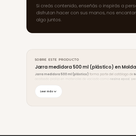
Si creás contenido, enseñás o inspirás a per
disfrutan hacer con sus manos, nos encanta
algo juntos.
SOBRE ESTE PRODUCTO
Jarra medidora 500 ml (plástico) en Molda
Jarra medidora 500 ml (plástico)
forma parte del catálogo de
M
acabado prolijo en materiales de vaciado como
resina epoxi
,
ye
Envíos y medios de pago
Leer más
Enviamos a
todo Uruguay
con seguimiento, y podés retirar en
Mal
débito, transferencia bancaria y redes de cobranza (Abitab y Red 
¿Necesitás ayuda?
Si no estás seguro de si este producto es el indicado para tu proyec