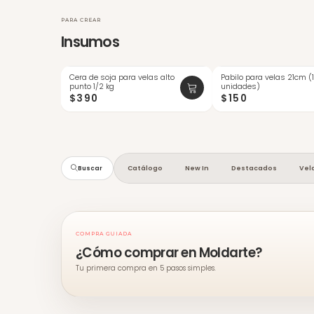
PARA CREAR
Insumos
Cera de soja para velas alto
Pabilo para velas 21cm (
ÚLTIMAS
punto 1/2 kg
unidades)
$390
$150
Catálogo
New In
Destacados
Vel
Buscar
COMPRA GUIADA
¿Cómo comprar en Moldarte?
Tu primera compra en 5 pasos simples.