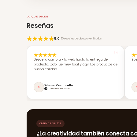
LO QUE DICEN
Reseñas
5.0
· 20 reseñas de clientes verificados
Desde la compra x la web hasta la entrega del
Bue
producto, todo fue muy fácil y ágil. Los productos de
buena calidad
Silvana Cardarello
S
Compra verificada
CREEMOS JUNTOS
¿La creatividad también conecta c