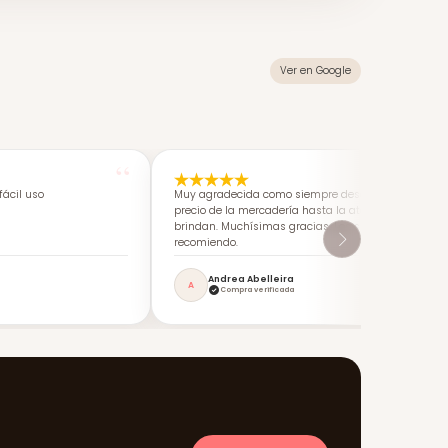
Ver en Google
ácil uso
Muy agradecida como siempre desde calidad-
precio de la mercadería hasta la atención que me
brindan. Muchísimas gracias. Los super
recomiendo.
Andrea Abelleira
A
Compra verificada