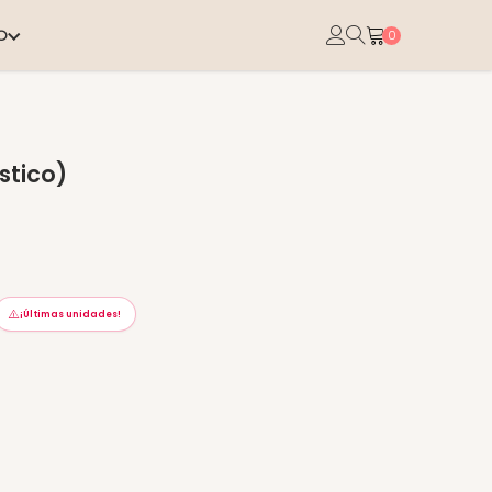
O
0
stico)
¡Últimas unidades!