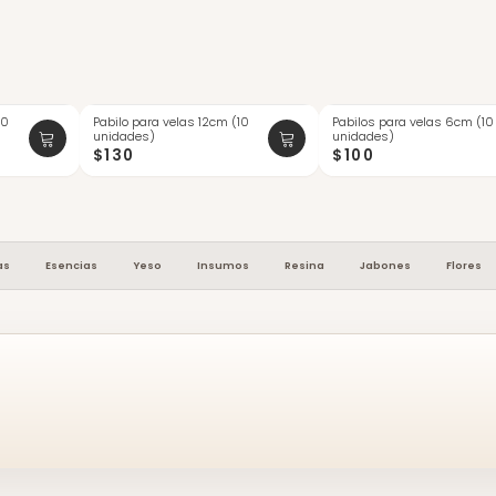
10
Pabilo para velas 12cm (10
Pabilos para velas 6cm (10
ÚLTIMAS
unidades)
unidades)
$130
$100
as
Esencias
Yeso
Insumos
Resina
Jabones
Flores