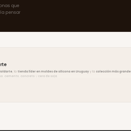
sonas que
ría pensar
rte
oldarte
, la
tienda líder en moldes de silicona en Uruguay
y la
colección más grande 
so
,
cemento
,
concreto
y
cera de soja
.
vín Sur, Montevideo
. El
envío es gratis en compras desde $2.000
y hay
10% de descu
Pagos).
to, escribinos por
WhatsApp
y te asesoramos. Encontrá ideas y tutoriales en nuestro
blog