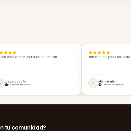
nos productos y una buena atención
sumamente practicos y de f
Diego Cabaña
Alicia Muñiz
D
A
Compra verificada
Compra verificada
on tu comunidad?