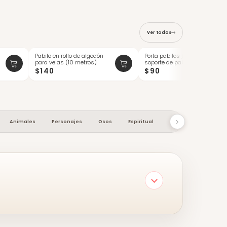
Ver todos
Pabilo en rollo de algodón
Porta pabilos / sujetador /
para velas (10 metros)
soporte de pabilos de
madera ...
$140
$90
Animales
Personajes
Osos
Espiritual
Macetas
Cocin