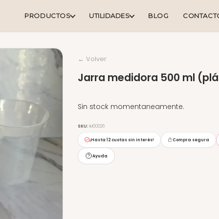
PRODUCTOS
UTILIDADES
BLOG
CONTACT
← Volver
Jarra medidora 500 ml (plá
Sin stock momentaneamente.
SKU:
IM00026
¡Hasta
12 cuotas sin interés
!
Compra segura
Ayuda