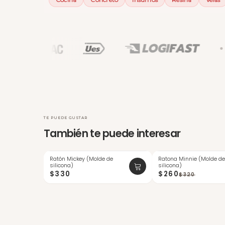
TE PUEDE GUSTAR
También te puede interesar
Ratón Mickey (Molde de
Ratona Minnie (Molde d
ÚLTIMAS
-18%
silicona)
silicona)
$330
$260
$320