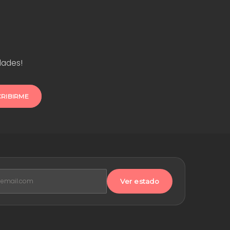
dades!
CRIBIRME
Ver estado