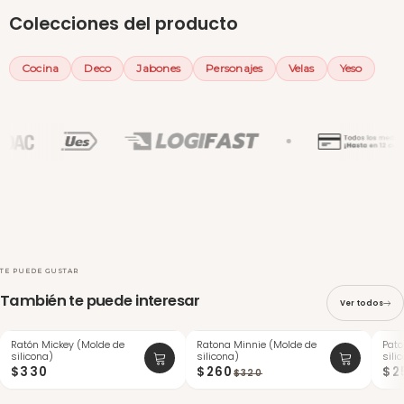
Colecciones del producto
Cocina
Deco
Jabones
Personajes
Velas
Yeso
TE PUEDE GUSTAR
También te puede interesar
Ver todos
Ratón Mickey (Molde de
Ratona Minnie (Molde de
Pato
ÚLTIMAS
-18%
-19%
silicona)
silicona)
sili
$330
$260
$2
$320