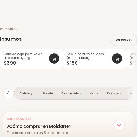
PARA CREAR
Insumos
Ver todos
Cera de soja para velas
Pabilo para velas 21cm
Pabi
ÚLTI
alto punto 1/2 kg
(10 unidades)
(10 
$390
$150
$1
Catálogo
New In
Destacados
Velas
Esencias
Yes
COMPRA GUIADA
¿Cómo comprar en Moldarte?
Tu primera compra en 5 pasos simples.