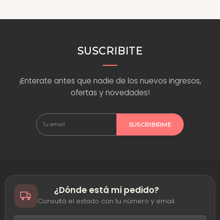
¿Necesitás ayuda?
Si no estás seguro de si este producto es el indicado para tu proyecto, escribinos
por
WhatsApp
y te asesoramos. Encontrá ideas y tutoriales en nuestro
blog
y
seguí a la comunidad en
Instagram
,
TikTok
y
YouTube
.
SUSCRIBITE
¡Enterate antes que nadie de los nuevos ingresos,
ofertas y novedades!
SUSCRIBIRME
¿Dónde está mi pedido?
Consultá el estado con tu número y email.