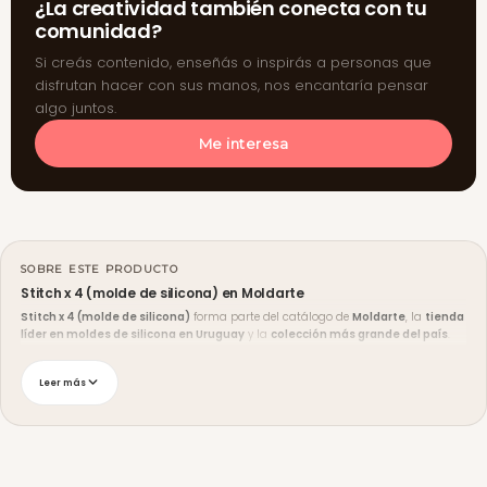
¿La creatividad también conecta con tu
comunidad?
Si creás contenido, enseñás o inspirás a personas que
disfrutan hacer con sus manos, nos encantaría pensar
algo juntos.
Me interesa
SOBRE ESTE PRODUCTO
Stitch x 4 (molde de silicona) en Moldarte
Stitch x 4 (molde de silicona)
forma parte del catálogo de
Moldarte
, la
tienda
líder en moldes de silicona en Uruguay
y la
colección más grande del país
.
Trabajamos productos pensados para lograr un acabado prolijo en materiales
de vaciado como
resina epoxi
,
yeso
,
cemento
,
concreto
y
cera de soja
.
Leer más
Envíos y medios de pago
Enviamos a
todo Uruguay
con seguimiento, y podés retirar en
Malvín Sur,
Montevideo
. El
envío es gratis en compras desde $2.000
y hay
10% de
descuento en compras desde $3.500
. Aceptamos tarjeta de crédito y débito,
transferencia bancaria y redes de cobranza (Abitab y Red Pagos).