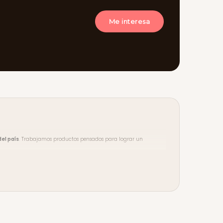
Me interesa
el país
. Trabajamos productos pensados para lograr un
ento en compras desde $3.500
. Aceptamos tarjeta de crédito y
y seguí a la comunidad en
Instagram
,
TikTok
y
YouTube
.