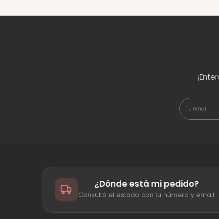
¡Ente
¿Dónde está mi pedido?
Consultá el estado con tu número y email.