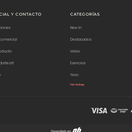
IAL Y CONTACTO
CATEGORÍAS
ciones
New In
comercial
Destacados
roducto
Velas
arte.art
Esencias
p
Yeso
Ver más
Desarrollado por