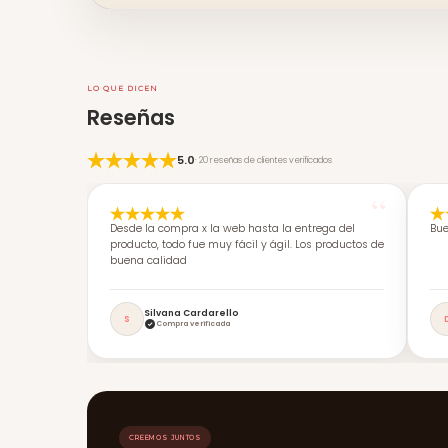
LO QUE DICEN
Reseñas
5.0
· 20 reseñas de clientes verificados
Desde la compra x la web hasta la entrega del
Bue
producto, todo fue muy fácil y ágil. Los productos de
buena calidad
Silvana Cardarello
S
Compra verificada
CREEMOS JUNTOS