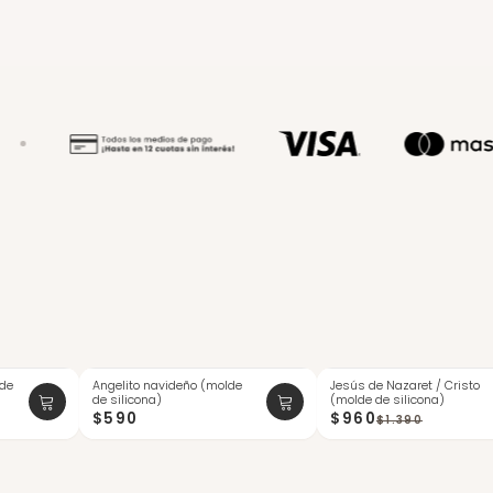
 de
Angelito navideño (molde
Jesús de Nazaret / Cristo
-30%
de silicona)
(molde de silicona)
$590
$960
$1.390