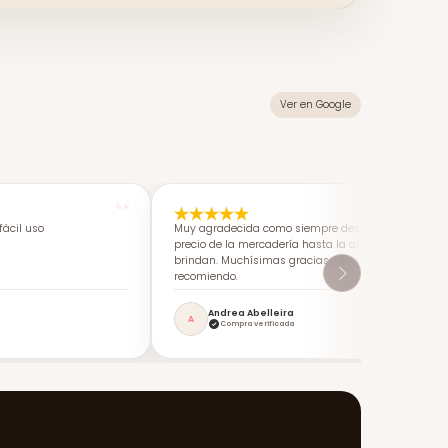
Ver en Google
ácil uso
Muy agradecida como siempre desde calidad-
precio de la mercadería hasta la atención que me
brindan. Muchísimas gracias. Los super
recomiendo.
Andrea Abelleira
A
Compra verificada