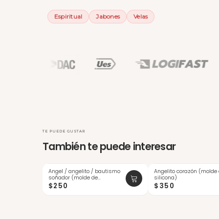
Espiritual
Jabones
Velas
TE PUEDE GUSTAR
También te puede interesar
Angel / angelito / bautismo
Angelito corazón (molde
soñador (molde de
silicona)
silicona)
$250
$350