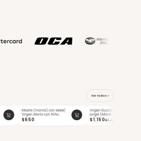
Ver todos
Madre (mamá) con bebé/
Virgen Guadalupe con
-10%
Virgen María con Niño
angel (Molde de Silicona)
ÚLTIMAS
Jesús (molde...
$650
$1.150
$1.290