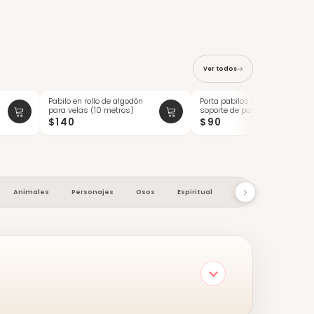
Ver todos
Pabilo en rollo de algodón
Porta pabilos / sujetador /
para velas (10 metros)
soporte de pabilos de
madera ...
$140
$90
Animales
Personajes
Osos
Espiritual
Macetas
Cocin