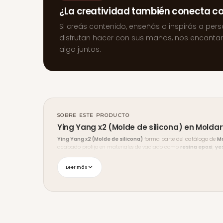
¿La creatividad también conecta c
Si creás contenido, enseñás o inspirás a per
disfrutan hacer con sus manos, nos encanta
algo juntos.
SOBRE ESTE PRODUCTO
Ying Yang x2 (Molde de silicona) en Moldar
Ying Yang x2 (Molde de silicona)
forma parte del catálogo de
M
acabado prolijo en materiales de vaciado como
resina epoxi
,
ye
Envíos y medios de pago
Leer más
Enviamos a
todo Uruguay
con seguimiento, y podés retirar en
Mal
débito, transferencia bancaria y redes de cobranza (Abitab y Red 
¿Necesitás ayuda?
Si no estás seguro de si este producto es el indicado para tu proyec