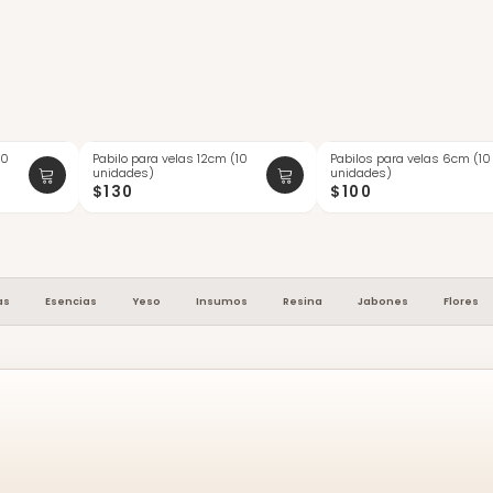
10
Pabilo para velas 12cm (10
Pabilos para velas 6cm (10
ÚLTIMAS
unidades)
unidades)
$130
$100
as
Esencias
Yeso
Insumos
Resina
Jabones
Flores