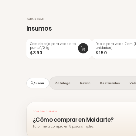
PARA CREAR
Insumos
Cera de soja para velas alto
Pabilo para velas 21cm (
ÚLTIMAS
punto 1/2 kg
unidades)
$390
$150
Catálogo
New In
Destacados
Vel
Buscar
COMPRA GUIADA
¿Cómo comprar en Moldarte?
Tu primera compra en 5 pasos simples.