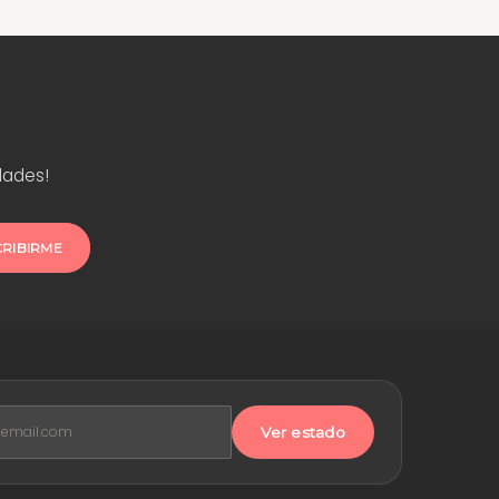
dades!
CRIBIRME
Ver estado