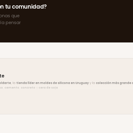
on tu comunidad?
sonas que
ría pensar
te
oldarte
, la
tienda líder en moldes de silicona en Uruguay
y la
colección más grande d
so
,
cemento
,
concreto
y
cera de soja
.
vín Sur, Montevideo
. El
envío es gratis en compras desde $2.000
y hay
10% de descu
Pagos).
to, escribinos por
WhatsApp
y te asesoramos. Encontrá ideas y tutoriales en nuestro
blog