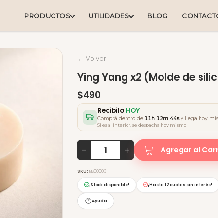
PRODUCTOS
UTILIDADES
BLOG
CONTACT
← Volver
Ying Yang x2 (Molde de sili
$490
Recibilo
HOY
Comprá dentro de
11h 12m 43s
y llega hoy m
Si es al interior, se despacha hoy mismo
-
+
Agregar al Carr
SKU:
MS00003
¡Stock disponible!
¡Hasta
12 cuotas sin interés
!
Ayuda