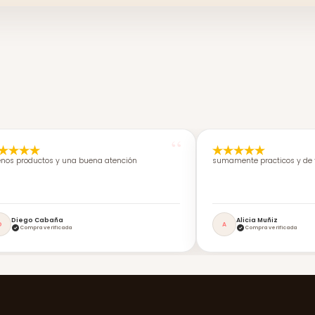
nos productos y una buena atención
sumamente practicos y de f
Diego Cabaña
Alicia Muñiz
D
A
Compra verificada
Compra verificada